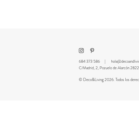
684 373 586 |
hola@decoandliv
C/Madrid, 2, Pozuelo de Alarcón 2
© Deco&Living 2026. Todos los derech