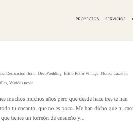
PROYECTOS
SERVICIOS
ios
,
Decoración floral
,
DecoWedding
,
Estilo Retro-Vintage
,
Flores
,
Lazos de
illas
,
Vestidos novia
nes muchos muchos años pero que desde hace tres te han
todo tu encanto, que no es poco. Me han dicho que tu cas
, que tienes un torreón de ensueño y...