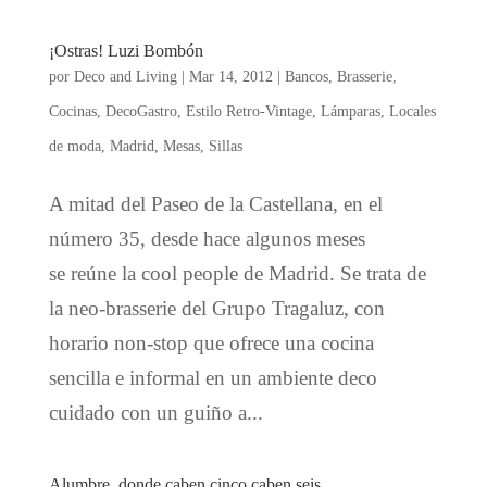
¡Ostras! Luzi Bombón
por
Deco and Living
|
Mar 14, 2012
|
Bancos
,
Brasserie
,
Cocinas
,
DecoGastro
,
Estilo Retro-Vintage
,
Lámparas
,
Locales
de moda
,
Madrid
,
Mesas
,
Sillas
A mitad del Paseo de la Castellana, en el
número 35, desde hace algunos meses
se reúne la cool people de Madrid. Se trata de
la neo-brasserie del Grupo Tragaluz, con
horario non-stop que ofrece una cocina
sencilla e informal en un ambiente deco
cuidado con un guiño a...
Alumbre, donde caben cinco caben seis