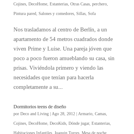
Cojines
,
DecoHome
,
Estanterias
,
Otras Casas
,
perchero
,
Pintura pared
,
Salones y comedores
,
Sillas
,
Sofa
Nos trasladamos al centro de Berlín, a un
apartamento de 54 metros cuadrados donde
viven Prime y Luise. Una pareja jóven que
poco a poco fueron amueblando su casa, sin
prisas. Viviéndola primero y viendo las
necesidades que tenían para hacerla
completamente a su...
Dormitorios teens de diseño
por
Deco and Living
|
Ago 28, 2012
|
Armario
,
Camas
,
Cojines
,
DecoHome
,
DecoKids
,
Dónde jugar
,
Estanterias
,
Habitaciones Infantiles
,
Joaquin Torres
,
Mesa de noche
,