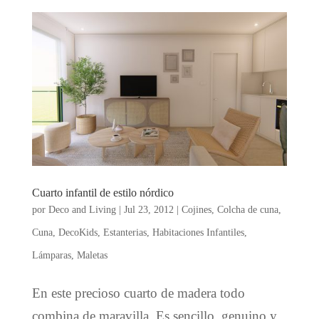
Cuarto infantil de estilo nórdico
por
Deco and Living
|
Jul 23, 2012
|
Cojines
,
Colcha de cuna
,
Cuna
,
DecoKids
,
Estanterias
,
Habitaciones Infantiles
,
Lámparas
,
Maletas
En este precioso cuarto de madera todo
combina de maravilla. Es sencillo, genuino y