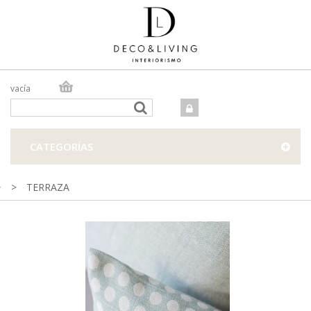
vacía
TIENDA ONLINE
TIENDA FÍSICA
PROYECTOS
CATEGORÍAS
CONTACTO
>
TERRAZA
Funda de cojín de exterior con estampado de lunares en color
verde agua y crema.