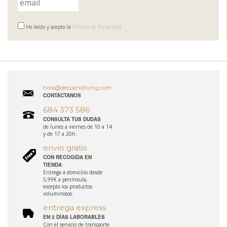
He leído y acepto la
Política de Privacidad
hola@decoandliving.com
CONTÁCTANOS
684 373 586
CONSULTA TUS DUDAS
de lunes a viernes de 10 a 14
y de 17 a 20h.
envío gratis
CON RECOGIDA EN
TIENDA
Entrega a domicilio desde
5,99€ a península,
excepto los productos
voluminosos.
entrega express
EN 2 DÍAS LABORABLES
Con el servicio de transporte