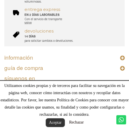
voluminosos.
entrega express
EN 2 DÍAS LABORABLES
Con el servicio de transporte
MRW
devoluciones
14 DÍAS
para solicitar cambios o devoluciones.
información
guía de compra
síguenos en
Utilizamos cookies propias y de terceros para facilitar su navegación en la
página web, conocer cómo interactúas con nosotros y recopilar datos
estadísticos. Por favor, lee nuestra Política de Cookies para conocer con mayor
detalle las cookies que usamos, su finalidad y como poder configurarlas o
© Deco and Living Interiorismo SL, Calle Madrid 2, Humera, 28223, Pozuelo de Alarcón,
rechazarlas, si así lo considera.
Madrid
Rechazar
Aceptar