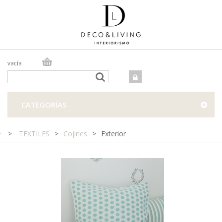
vacía
TIENDA ONLINE
TIENDA FÍSICA
PROYECTOS
CATEGORÍAS
CONTACTO
>
TEXTILES
>
Cojines
>
Exterior
Funda de cojín de lunares en tonos celeste y beige clarito.