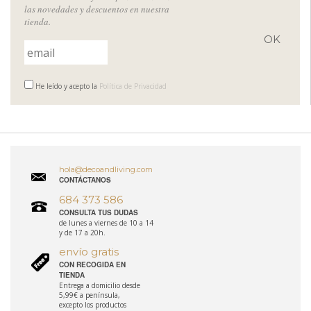
las novedades y descuentos en nuestra
tienda.
He leído y acepto la
Política de Privacidad
hola@decoandliving.com
CONTÁCTANOS
684 373 586
CONSULTA TUS DUDAS
de lunes a viernes de 10 a 14
y de 17 a 20h.
envío gratis
CON RECOGIDA EN
TIENDA
Entrega a domicilio desde
5,99€ a península,
excepto los productos