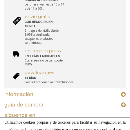
CONSULTA TUS DUDAS
de lunes a viernes de 10 a 14
y de 17 a 20h.
envío gratis
CON RECOGIDA EN
TIENDA
Entrega a domicilio desde
5,99€ a península,
excepto los productos
voluminosos.
entrega express
EN 2 DÍAS LABORABLES
Con el servicio de transporte
MRW
devoluciones
14 DÍAS
para solicitar cambios o devoluciones.
información
guía de compra
síguenos en
Utilizamos cookies propias y de terceros para facilitar su navegación en la
página web, conocer cómo interactúas con nosotros y recopilar datos