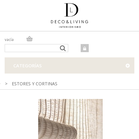
vacía
TIENDA ONLINE
TIENDA FÍSICA
PROYECTOS
CATEGORÍAS
CONTACTO
>
ESTORES Y CORTINAS
Estores de fibras naturales realizados artesanalmente en el
campo en España.