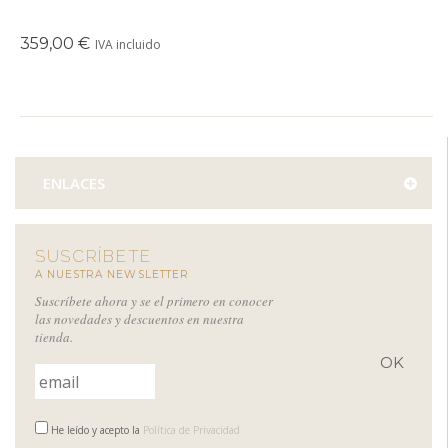
359,00 €
IVA incluido
ENLACES
SUSCRÍBETE
A NUESTRA NEWSLETTER
Suscríbete ahora y se el primero en conocer
las novedades y descuentos en nuestra
tienda.
He leído y acepto la
Política de Privacidad