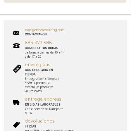
hola@decoandliving.com
CONTÁCTANOS
684 373 586
CONSULTA TUS DUDAS
de lunes a viernes de 10 a 14
y de 17 a 20h.
envío gratis
CON RECOGIDA EN
TIENDA
Entrega a domicilio desde
5,99€ a península,
excepto los productos
voluminosos.
entrega express
EN 2 DÍAS LABORABLES
Con el servicio de transporte
MRW
devoluciones
14 DÍAS
para solicitar cambios o devoluciones.