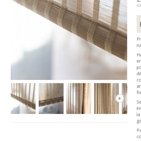
C
Pr
na
Ha
en
po
di
co
am
fr
Se
in
la
ga
Pa
co