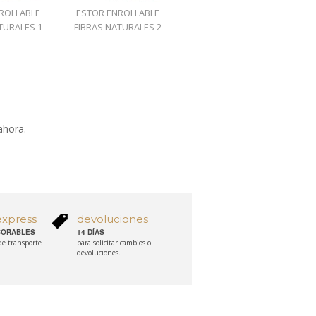
ROLLABLE
ESTOR ENROLLABLE
ESTORES DE YUTE
TURALES 1
FIBRAS NATURALES 2
NATURAL
ahora.
express
devoluciones
ABORABLES
14 DÍAS
 de transporte
para solicitar cambios o
devoluciones.