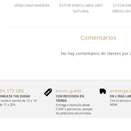
VENECIANA MADERA
ESTOR ENROLLABLE LINO
ESTOR EN
NATURAL
FIBRAS NA
Comentarios
No hay comentarios de clientes por 
84 373 586
envío gratis
entrega 
ONSULTA TUS DUDAS
CON RECOGIDA EN
EN 2 DÍAS L
 lunes a viernes de 10 a 14
TIENDA
Con el servicio
de 17 a 20h.
MRW
Entrega a domicilio desde
5,99€ a península, excepto
los productos voluminosos.