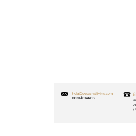
hola@decoandliving.com
6
CONTÁCTANOS
C
de
y 