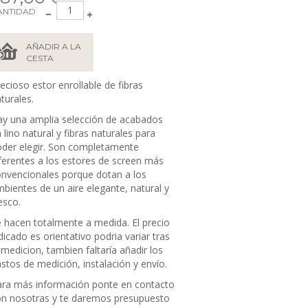
ANTIDAD
AÑADIR A LA
CESTA
ecioso estor enrollable de fibras
turales.
y una amplia selección de acabados
 lino natural y fibras naturales para
der elegir. Son completamente
ferentes a los estores de screen más
nvencionales porque dotan a los
bientes de un aire elegante, natural y
esco.
 hacen totalmente a medida. El precio
dicado es orientativo podria variar tras
 medicion, tambien faltaría añadir los
stos de medición, instalación y envío.
ra más información ponte en contacto
n nosotras y te daremos presupuesto