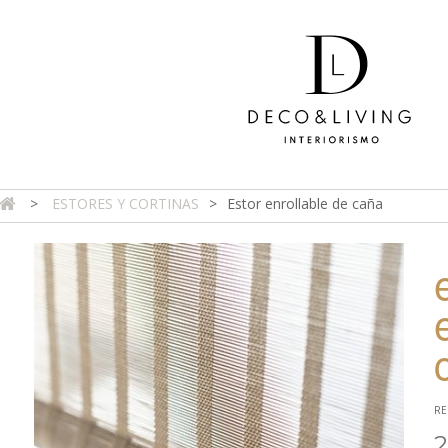
>
ESTORES Y CORTINAS
>
Estor enrollable de caña
DA ONLINE
TIENDA FÍSICA
PROYECTOS
CONTAC
RE
2