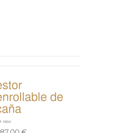
TO
estor
enrollable de
caña
F: H004
87,00 €