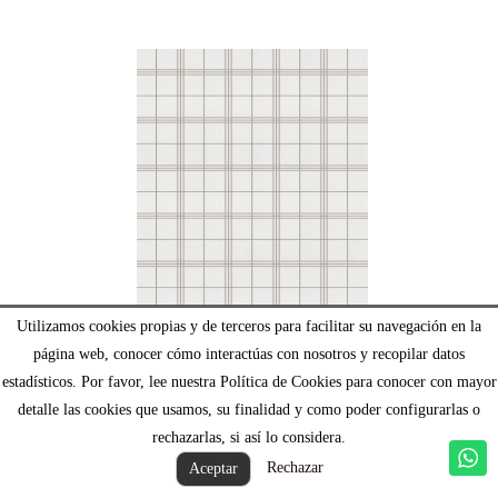
Papel pintado de cuadros tartán de medidas 7x7. Líneas combinadas en 2
tonos. Perfecto para cuartos infantiles, playrooms, despachos, habitaciones
juveniles, y dormitorios principales. Disponible en varios colores.
Utilizamos cookies propias y de terceros para facilitar su navegación en la
página web, conocer cómo interactúas con nosotros y recopilar datos
PAPEL PINTADO CUADRO TARTÁN BEIGE
estadísticos. Por favor, lee nuestra Política de Cookies para conocer con mayor
detalle las cookies que usamos, su finalidad y como poder configurarlas o
91,00 €
IVA incluido
rechazarlas, si así lo considera.
Rechazar
Aceptar