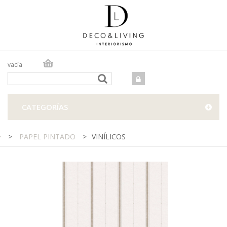
vacía
TIENDA ONLINE
TIENDA FÍSICA
PROYECTOS
CATEGORÍAS
CONTACTO
>
PAPEL PINTADO
>
VINÍLICOS
En Deco & living nos apasiona el papel
pintado por su capacidad para
transformar los espacios.