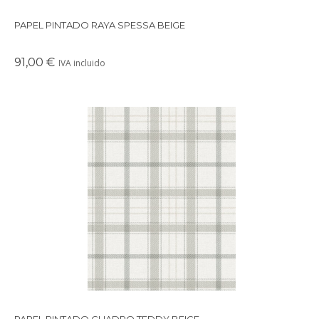
PAPEL PINTADO RAYA SPESSA BEIGE
91,00 €
IVA incluido
Papel pintado con motivo de cuadro tartán de 11,5 x 11,5 cm en dos tonos con
una textura inspirada en el kilt. Perfecto para cuartos infantiles, playrooms,
despachos, habitaciones juveniles, y dormitorios principales. Disponible en varios
colores.
PAPEL PINTADO CUADRO TEDDY BEIGE