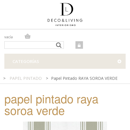
vacía
TIENDA ONLINE
TIENDA FÍSICA
PROYECTOS
CATEGORÍAS
CONTACTO
>
PAPEL PINTADO
>
Papel Pintado RAYA SOROA VERDE
papel pintado raya
soroa verde