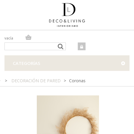
vacía
TIENDA ONLINE
TIENDA FÍSICA
PROYECTOS
CATEGORÍAS
CONTACTO
>
DECORACIÓN DE PARED
>
Coronas
Preciosa corona de fores preservadas en tonos blancos