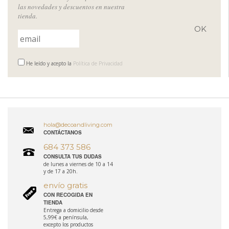
las novedades y descuentos en nuestra
tienda.
He leído y acepto la
Política de Privacidad
hola@decoandliving.com
CONTÁCTANOS
684 373 586
CONSULTA TUS DUDAS
de lunes a viernes de 10 a 14
y de 17 a 20h.
envío gratis
CON RECOGIDA EN
TIENDA
Entrega a domicilio desde
5,99€ a península,
excepto los productos