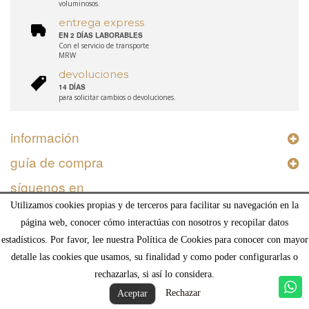
voluminosos.
entrega express
EN 2 DÍAS LABORABLES
Con el servicio de transporte
MRW
devoluciones
14 DÍAS
para solicitar cambios o devoluciones.
información
guía de compra
síguenos en
Utilizamos cookies propias y de terceros para facilitar su navegación en la
página web, conocer cómo interactúas con nosotros y recopilar datos
estadísticos. Por favor, lee nuestra Política de Cookies para conocer con mayor
detalle las cookies que usamos, su finalidad y como poder configurarlas o
© Deco and Living Interiorismo SL, Calle Madrid 2, Humera, 28223, Pozuelo de Alarcón,
rechazarlas, si así lo considera.
Madrid
Rechazar
Aceptar