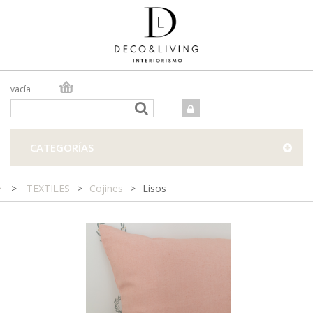
vacía
TIENDA ONLINE
TIENDA FÍSICA
PROYECTOS
CATEGORÍAS
CONTACTO
>
TEXTILES
>
Cojines
>
Lisos
Funda de cojín 100% en lino natural en tono rosa salmón.