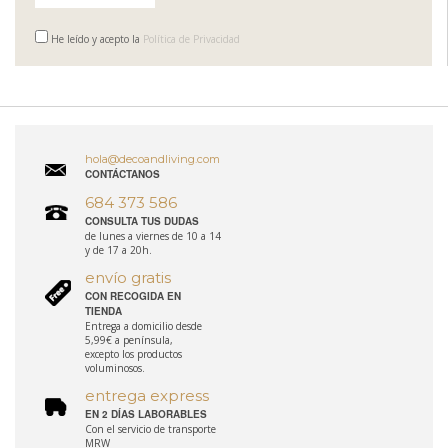
He leído y acepto la
Política de Privacidad
hola@decoandliving.com
CONTÁCTANOS
684 373 586
CONSULTA TUS DUDAS
de lunes a viernes de 10 a 14
y de 17 a 20h.
envío gratis
CON RECOGIDA EN
TIENDA
Entrega a domicilio desde
5,99€ a península,
excepto los productos
voluminosos.
entrega express
EN 2 DÍAS LABORABLES
Con el servicio de transporte
MRW