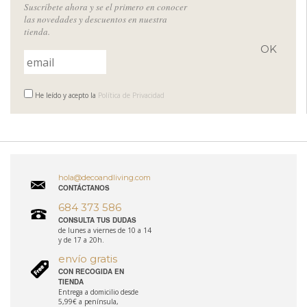
Suscríbete ahora y se el primero en conocer
las novedades y descuentos en nuestra
tienda.
He leído y acepto la
Política de Privacidad
hola@decoandliving.com
CONTÁCTANOS
684 373 586
CONSULTA TUS DUDAS
de lunes a viernes de 10 a 14
y de 17 a 20h.
envío gratis
CON RECOGIDA EN
TIENDA
Entrega a domicilio desde
5,99€ a península,