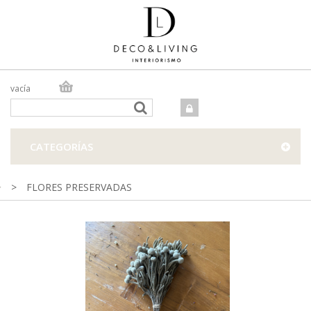
vacía
TIENDA ONLINE
TIENDA FÍSICA
PROYECTOS
CATEGORÍAS
CONTACTO
>
FLORES PRESERVADAS
Precioso ramo de flores secas en tonos suaves y delicados,
perfectos para crear un ambiente cálido en cualquier rincón de