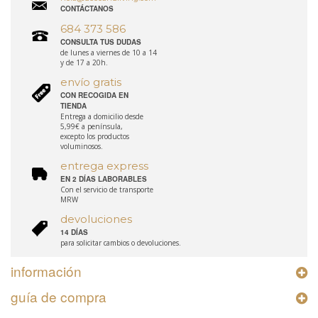
CONTÁCTANOS
684 373 586
CONSULTA TUS DUDAS
de lunes a viernes de 10 a 14
y de 17 a 20h.
envío gratis
CON RECOGIDA EN
TIENDA
Entrega a domicilio desde
5,99€ a península,
excepto los productos
voluminosos.
entrega express
EN 2 DÍAS LABORABLES
Con el servicio de transporte
MRW
devoluciones
14 DÍAS
para solicitar cambios o devoluciones.
información
guía de compra