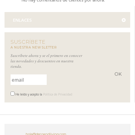
ENLACES
SUSCRÍBETE
A NUESTRA NEWSLETTER
Suscríbete ahora y se el primero en conocer
las novedades y descuentos en nuestra
tienda.
He leído y acepto la
Política de Privacidad
hola@decoandliving.com