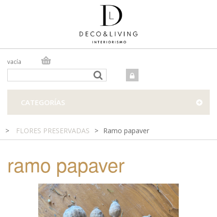
vacía
TIENDA ONLINE
TIENDA FÍSICA
PROYECTOS
CATEGORÍAS
CONTACTO
>
FLORES PRESERVADAS
>
Ramo papaver
ramo papaver