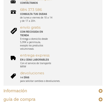
CONTÁCTANOS
684 373 586
CONSULTA TUS DUDAS
de lunes a viernes de 10 a 14
y de 17 a 20h.
envío gratis
CON RECOGIDA EN
TIENDA
Entrega a domicilio desde
5,99€ a península,
excepto los productos
voluminosos.
entrega express
EN 2 DÍAS LABORABLES
Con el servicio de transporte
MRW
devoluciones
14 DÍAS
para solicitar cambios o devoluciones.
información
guía de compra