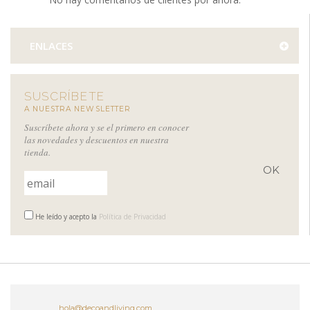
ENLACES
SUSCRÍBETE
A NUESTRA NEWSLETTER
Suscríbete ahora y se el primero en conocer
las novedades y descuentos en nuestra
tienda.
He leído y acepto la
Política de Privacidad
hola@decoandliving.com