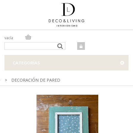
vacía
TIENDA ONLINE
TIENDA FÍSICA
PROYECTOS
CATEGORÍAS
CONTACTO
>
DECORACIÓN DE PARED
Precioso marco cuadrado para colgar o apoyar en la pared
realizado con maderas recicladas.