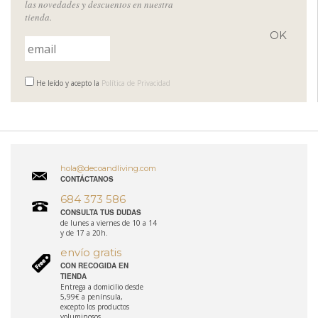
las novedades y descuentos en nuestra
tienda.
He leído y acepto la
Política de Privacidad
hola@decoandliving.com
CONTÁCTANOS
684 373 586
CONSULTA TUS DUDAS
de lunes a viernes de 10 a 14
y de 17 a 20h.
envío gratis
CON RECOGIDA EN
TIENDA
Entrega a domicilio desde
5,99€ a península,
excepto los productos
voluminosos.