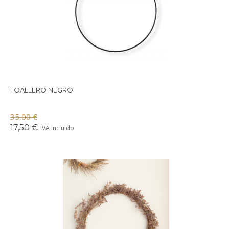
TOALLERO NEGRO
35,00 €
17,50 €
IVA incluido
Preciosa corona de fores preservadas en tonos malva