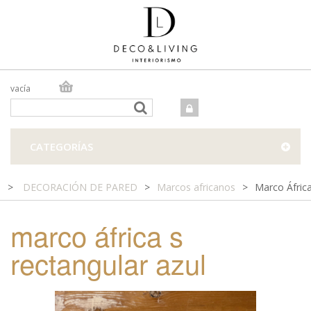
vacía
TIENDA ONLINE
TIENDA FÍSICA
PROYECTOS
CATEGORÍAS
CONTACTO
>
DECORACIÓN DE PARED
>
Marcos africanos
>
Marco África
marco áfrica s
rectangular azul