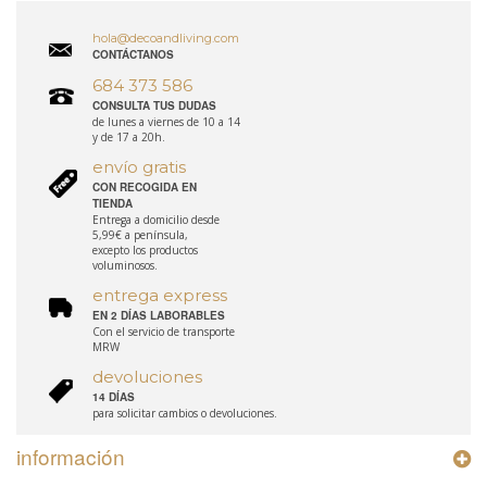
hola@decoandliving.com
CONTÁCTANOS
684 373 586
CONSULTA TUS DUDAS
de lunes a viernes de 10 a 14
y de 17 a 20h.
envío gratis
CON RECOGIDA EN
TIENDA
Entrega a domicilio desde
5,99€ a península,
excepto los productos
voluminosos.
entrega express
EN 2 DÍAS LABORABLES
Con el servicio de transporte
MRW
devoluciones
14 DÍAS
para solicitar cambios o devoluciones.
información