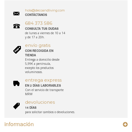
hola@decoandliving.com
CONTÁCTANOS
684 373 586
CONSULTA TUS DUDAS
de lunes a viernes de 10 a 14
y de 17 a 20h.
envío gratis
CON RECOGIDA EN
TIENDA
Entrega a domicilio desde
5,99€ a península,
excepto los productos
voluminosos.
entrega express
EN 2 DÍAS LABORABLES
Con el servicio de transporte
MRW
devoluciones
14 DÍAS
para solicitar cambios o devoluciones.
información