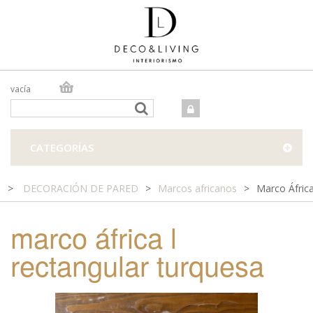
vacía
TIENDA ONLINE
TIENDA FÍSICA
PROYECTOS
CATEGORÍAS
CONTACTO
>
DECORACIÓN DE PARED
>
Marcos africanos
>
Marco África
marco áfrica l
rectangular turquesa