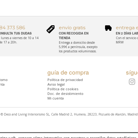
84 373 586
envío gratis
entrega 
ONSULTA TUS DUDAS
CON RECOGIDA EN
EN 2 DÍAS L
 lunes a viernes de 10 a 14
TIENDA
Con el servicio
de 17 a 20h.
MRW
Entrega a domicilio desde
5,99€ a península, excepto
los productos voluminosos.
guía de compra
síg
rismo
Política de privacidad
nta
Aviso legal
Política de cookies
Doc. de desistimiento
Mi cuenta
© Deco and Living Interiorismo SL, Calle Madrid 2, Humera, 28223, Pozuelo de Alarcón, Madrid