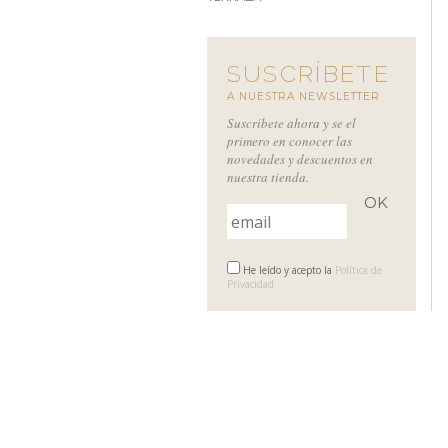
SUSCRÍBETE
A NUESTRA NEWSLETTER
Suscríbete ahora y se el
primero en conocer las
novedades y descuentos en
nuestra tienda.
He leído y acepto la
Política de
Privacidad