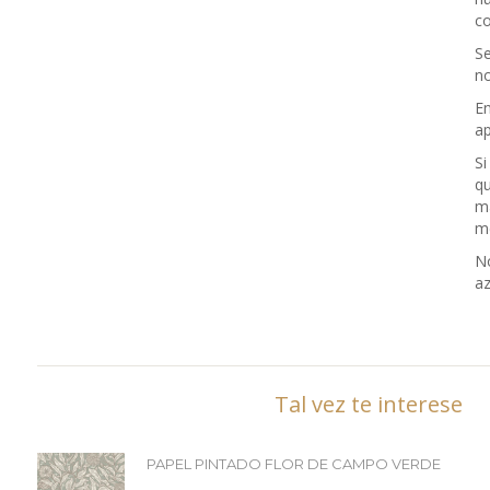
co
Se
no
En
a
Si
qu
m
me
No
az
Tal vez te interese
PAPEL PINTADO FLOR DE CAMPO VERDE