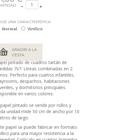
ANTIDAD
LIGE UNA CARACTERÍSTICA:
Normal
Vinílico
AÑADIR A LA
CESTA
pel pintado de cuadros tartán de
didas 7x7. Líneas combinadas en 2
nos. Perfecto para cuartos infantiles,
ayrooms, despachos, habitaciones
veniles, y dormitorios principales.
sponible en varios colores.
 papel pintado se vende por rollos y
da unidad mide 50
cm de ancho por 10
tros de largo.
te papel se puede fabricar en formato
nílico para una mayor resistencia a la
umedad. Colócalo en cuartos húmedos