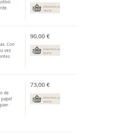
motivo
erde.
AÑADIR A LA
CESTA
90,00 €
sas. Con
su vez
AÑADIR A LA
CESTA
entes
73,00 €
vo de
 papel
AÑADIR A LA
CESTA
quier