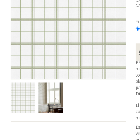
C
E
Pa
me
to
pl
ju
Di
El
ca
me
Es
vi
h