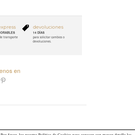
express
devoluciones
ABORABLES
14 DÍAS
 de transporte
para solicitar cambios o
devoluciones.
uenos en