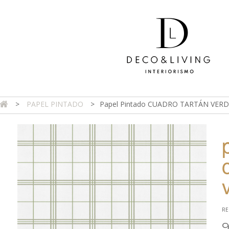
>
PAPEL PINTADO
>
Papel Pintado CUADRO TARTÁN VERD
DA ONLINE
TIENDA FÍSICA
PROYECTOS
CONTAC
RE
9