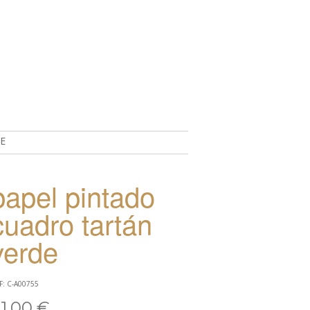
E
TO
papel pintado
cuadro tartán
verde
F: C-A00755
1,00 €