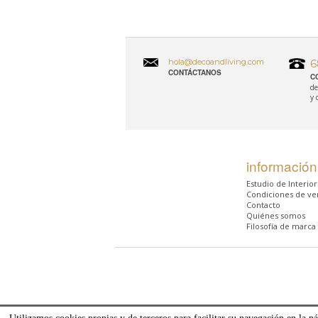
hola@decoandliving.com
6
CONTÁCTANOS
C
de
y 
información
Estudio de Interio
Condiciones de ve
Contacto
Quiénes somos
Filosofía de marca