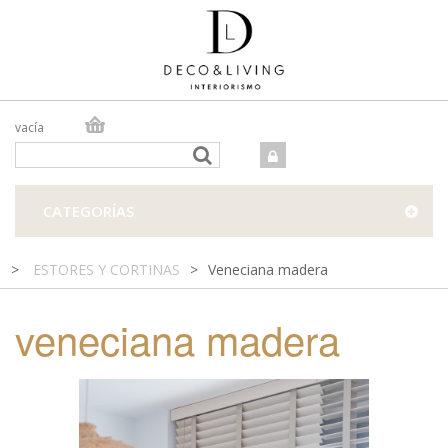
vacía
TIENDA ONLINE
TIENDA FÍSICA
PROYECTOS
CATEGORÍAS
CONTACTO
>
ESTORES Y CORTINAS
>
Veneciana madera
veneciana madera