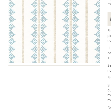
C
En
pi
tr
El
ca
10
Se
no
En
Si
qu
m
me
No