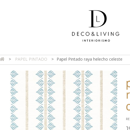
>
PAPEL PINTADO
>
Papel Pintado raya helecho celeste
DA ONLINE
TIENDA FÍSICA
PROYECTOS
CONTAC
RE
1