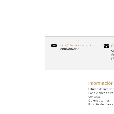
hola@decoandliving.com
6
CONTÁCTANOS
C
de
y 
información
Estudio de Interio
Condiciones de ve
Contacto
Quiénes somos
Filosofía de marca