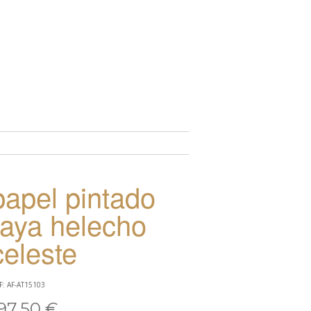
TO
papel pintado
raya helecho
celeste
F: AF-AT15103
97,50 €