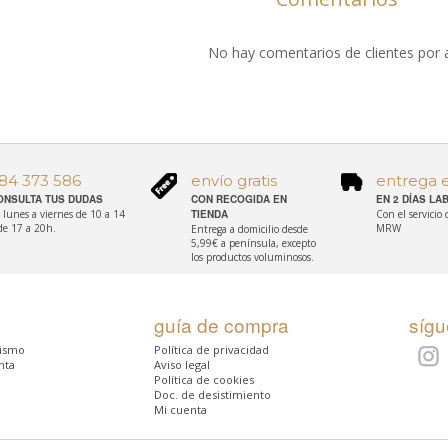
No hay comentarios de clientes por 
84 373 586
envío gratis
entrega 
ONSULTA TUS DUDAS
CON RECOGIDA EN
EN 2 DÍAS L
 lunes a viernes de 10 a 14
TIENDA
Con el servicio
de 17 a 20h.
MRW
Entrega a domicilio desde
5,99€ a península, excepto
los productos voluminosos.
guía de compra
síg
rismo
Política de privacidad
nta
Aviso legal
Política de cookies
Doc. de desistimiento
Mi cuenta