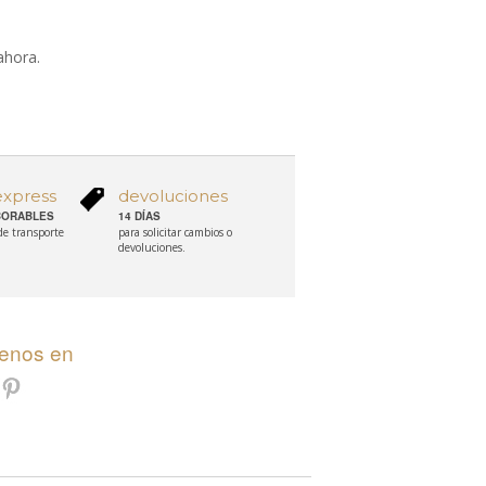
ahora.
express
devoluciones
ABORABLES
14 DÍAS
 de transporte
para solicitar cambios o
devoluciones.
uenos en