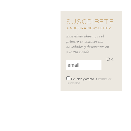
SUSCRÍBETE
A NUESTRA NEWSLETTER
Suscríbete ahora y se el
primero en conocer las
novedades y descuentos en
nuestra tienda.
He leído y acepto la
Política de
Privacidad