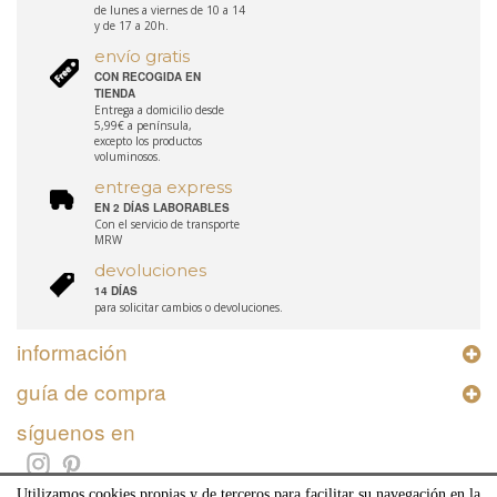
de lunes a viernes de 10 a 14
y de 17 a 20h.
envío gratis
CON RECOGIDA EN
TIENDA
Entrega a domicilio desde
5,99€ a península,
excepto los productos
voluminosos.
entrega express
EN 2 DÍAS LABORABLES
Con el servicio de transporte
MRW
devoluciones
14 DÍAS
para solicitar cambios o devoluciones.
información
guía de compra
síguenos en
Utilizamos cookies propias y de terceros para facilitar su navegación en la