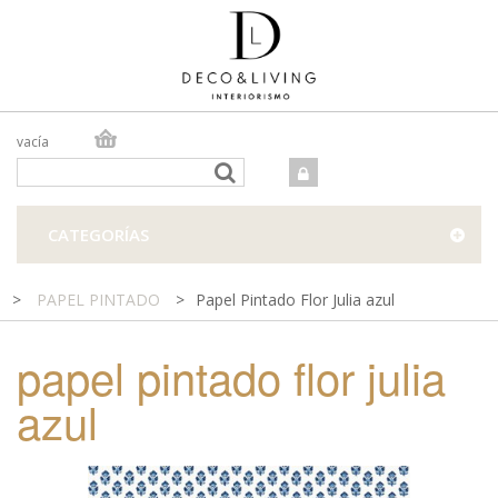
vacía
TIENDA ONLINE
TIENDA FÍSICA
PROYECTOS
CATEGORÍAS
CONTACTO
>
PAPEL PINTADO
>
Papel Pintado Flor Julia azul
papel pintado flor julia
azul