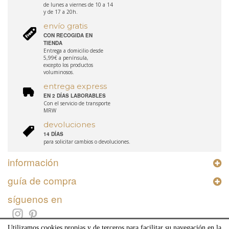
de lunes a viernes de 10 a 14
y de 17 a 20h.
envío gratis
CON RECOGIDA EN
TIENDA
Entrega a domicilio desde
5,99€ a península,
excepto los productos
voluminosos.
entrega express
EN 2 DÍAS LABORABLES
Con el servicio de transporte
MRW
devoluciones
14 DÍAS
para solicitar cambios o devoluciones.
información
guía de compra
síguenos en
Utilizamos cookies propias y de terceros para facilitar su navegación en la