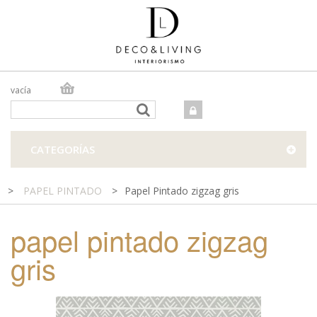
vacía
TIENDA ONLINE
TIENDA FÍSICA
PROYECTOS
CATEGORÍAS
CONTACTO
>
PAPEL PINTADO
>
Papel Pintado zigzag gris
papel pintado zigzag
gris