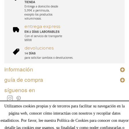
TIENDA
Entrega a domicilio desde
5,99€ a península,
excepto los productos
voluminosos.
entrega express
EN 2 DÍAS LABORABLES
Con el servicio de transporte
MRW
devoluciones
14 DÍAS
para solicitar cambios o devoluciones.
información
guía de compra
síguenos en
Utilizamos cookies propias y de terceros para facilitar su navegación en la
página web, conocer cómo interactúas con nosotros y recopilar datos
estadísticos. Por favor, lee nuestra Política de Cookies para conocer con mayor
© Deco and Living Interiorismo SL, Calle Madrid 2, Humera, 28223, Pozuelo de Alarcón,
detalle las cookies que usamos, su finalidad y como poder configurarlas o
Madrid