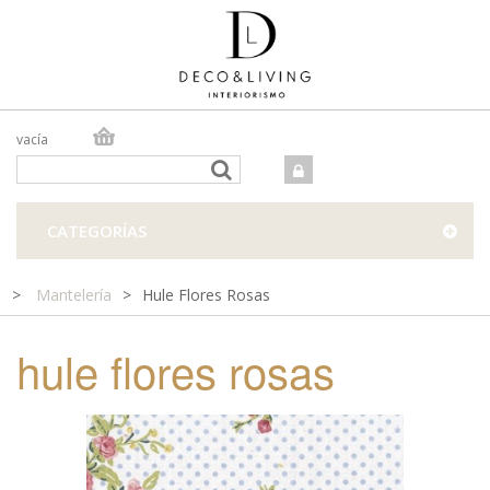
vacía
TIENDA ONLINE
TIENDA FÍSICA
PROYECTOS
CATEGORÍAS
CONTACTO
>
Mantelería
>
Hule Flores Rosas
hule flores rosas