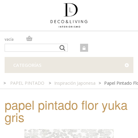
vacía
TIENDA ONLINE
TIENDA FÍSICA
PROYECTOS
CATEGORÍAS
CONTACTO
>
PAPEL PINTADO
>
Inspiración Japonesa
>
Papel Pintado Fl
papel pintado flor yuka
gris