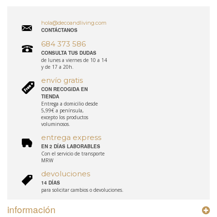
hola@decoandliving.com
CONTÁCTANOS
684 373 586
CONSULTA TUS DUDAS
de lunes a viernes de 10 a 14
y de 17 a 20h.
envío gratis
CON RECOGIDA EN
TIENDA
Entrega a domicilio desde
5,99€ a península,
excepto los productos
voluminosos.
entrega express
EN 2 DÍAS LABORABLES
Con el servicio de transporte
MRW
devoluciones
14 DÍAS
para solicitar cambios o devoluciones.
información