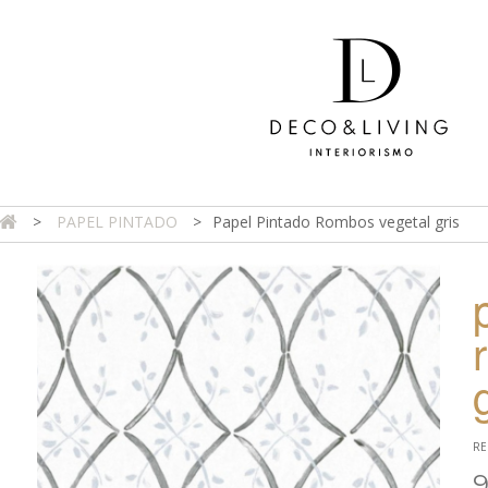
>
PAPEL PINTADO
>
Papel Pintado Rombos vegetal gris
DA ONLINE
TIENDA FÍSICA
PROYECTOS
CONTAC
RE
9