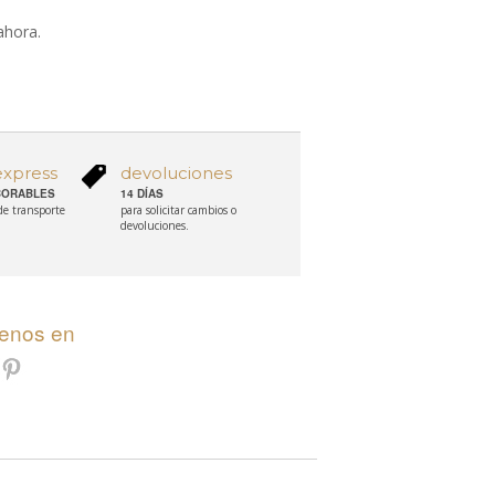
ahora.
express
devoluciones
ABORABLES
14 DÍAS
 de transporte
para solicitar cambios o
devoluciones.
uenos en