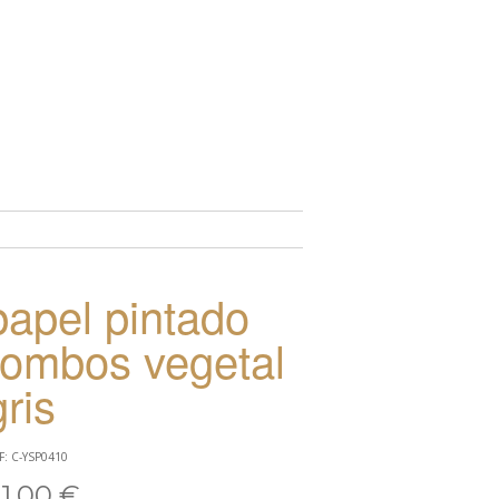
TO
papel pintado
rombos vegetal
gris
F: C-YSP0410
1,00 €