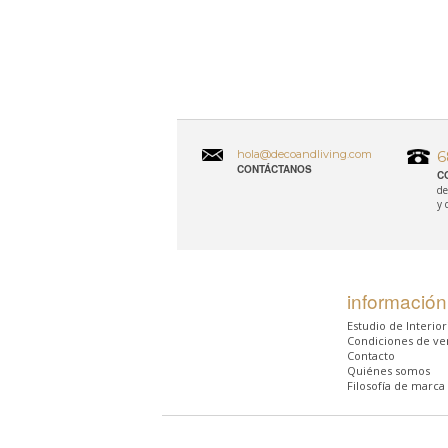
hola@decoandliving.com
6
CONTÁCTANOS
C
de
y 
información
Estudio de Interio
Condiciones de ve
Contacto
Quiénes somos
Filosofía de marca