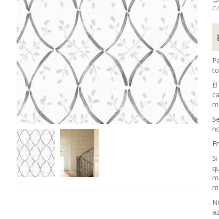
C
Pa
to
El
c
m 
Se
no
En
Si
qu
m
me
No
az