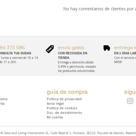
No hay comentarios de clientes por 
84 373 586
envío gratis
entrega 
ONSULTA TUS DUDAS
CON RECOGIDA EN
EN 2 DÍAS L
 lunes a viernes de 10 a 14
TIENDA
Con el servicio
de 17 a 20h.
MRW
Entrega a domicilio desde
5,99€ a península, excepto
los productos voluminosos.
guía de compra
síg
rismo
Política de privacidad
nta
Aviso legal
Política de cookies
Doc. de desistimiento
Mi cuenta
© Deco and Living Interiorismo SL, Calle Madrid 2, Humera, 28223, Pozuelo de Alarcón, Madrid