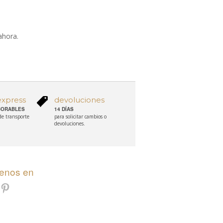
ahora.
express
devoluciones
ABORABLES
14 DÍAS
 de transporte
para solicitar cambios o
devoluciones.
uenos en