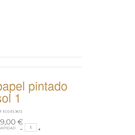
TO
papel pintado
sol 1
F: ECO-ES 3672
9,00 €
ANTIDAD