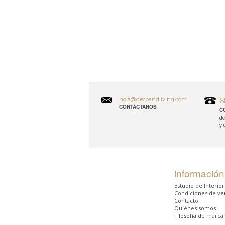
hola@decoandliving.com
6
CONTÁCTANOS
C
de
y 
información
Estudio de Interio
Condiciones de ve
Contacto
Quiénes somos
Filosofía de marca