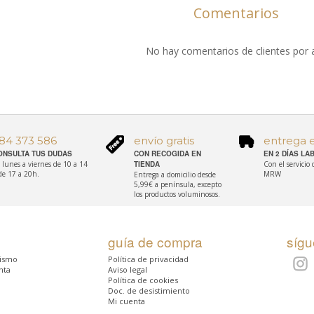
Comentarios
No hay comentarios de clientes por 
84 373 586
envío gratis
entrega 
ONSULTA TUS DUDAS
CON RECOGIDA EN
EN 2 DÍAS L
 lunes a viernes de 10 a 14
TIENDA
Con el servicio
de 17 a 20h.
MRW
Entrega a domicilio desde
5,99€ a península, excepto
los productos voluminosos.
guía de compra
síg
rismo
Política de privacidad
nta
Aviso legal
Política de cookies
Doc. de desistimiento
Mi cuenta