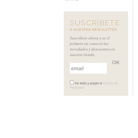
SUSCRÍBETE
A NUESTRA NEWSLETTER
Suscríbete ahora y se el
primero en conocer las
novedades y descuentos en
nuestra tienda.
He leído y acepto la
Política de
Privacidad