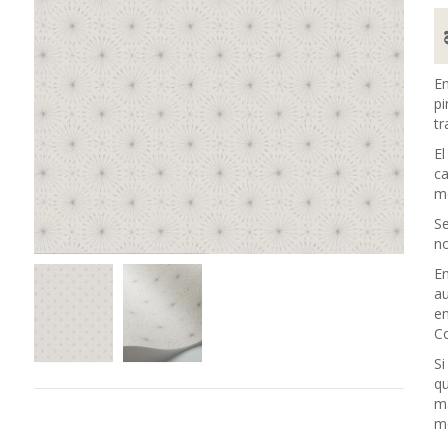
En
pi
tr
El
ca
me
Se
no
En
au
en
Co
Si
qu
m
me