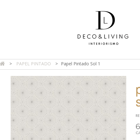
>
PAPEL PINTADO
>
Papel Pintado Sol 1
DA ONLINE
TIENDA FÍSICA
PROYECTOS
CONTAC
RE
6
C