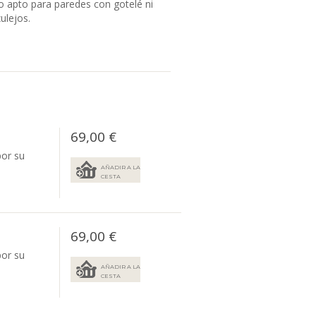
 apto para paredes con gotelé ni
ulejos.
69,00 €
por su
AÑADIR A LA
CESTA
69,00 €
por su
AÑADIR A LA
CESTA