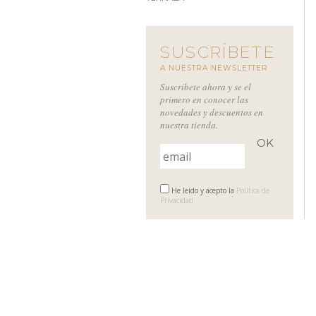
SUSCRÍBETE
A NUESTRA NEWSLETTER
Suscríbete ahora y se el
primero en conocer las
novedades y descuentos en
nuestra tienda.
He leído y acepto la
Política de
Privacidad