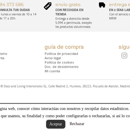
84 373 586
envío gratis
entrega 
ONSULTA TUS DUDAS
CON RECOGIDA EN
EN 2 DÍAS L
 lunes a viernes de 10 a 14
TIENDA
Con el servicio
de 17 a 20h.
MRW
Entrega a domicilio desde
5,99€ a península, excepto
los productos voluminosos.
guía de compra
síg
rismo
Política de privacidad
nta
Aviso legal
Política de cookies
Doc. de desistimiento
Mi cuenta
© Deco and Living Interiorismo SL, Calle Madrid 2, Humera, 28223, Pozuelo de Alarcón, Madrid
ágina web, conocer cómo interactúas con nosotros y recopilar datos estadísticos.
 que usamos, su finalidad y como poder configurarlas o rechazarlas, si así lo co
Rechazar
Aceptar