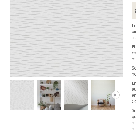
En
pi
tr
El
ca
me
Se
no
En
au
en
Co
Si
qu
m
me