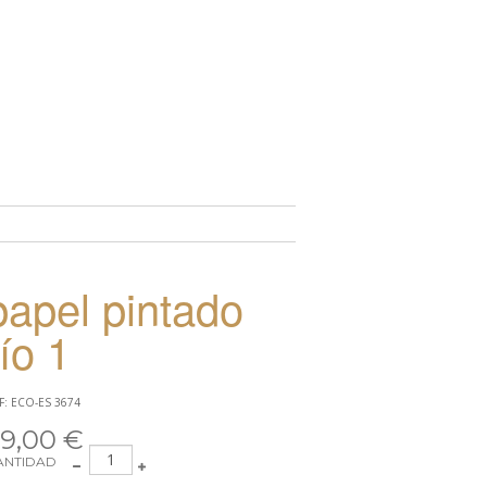
TO
papel pintado
río 1
F: ECO-ES 3674
9,00 €
ANTIDAD