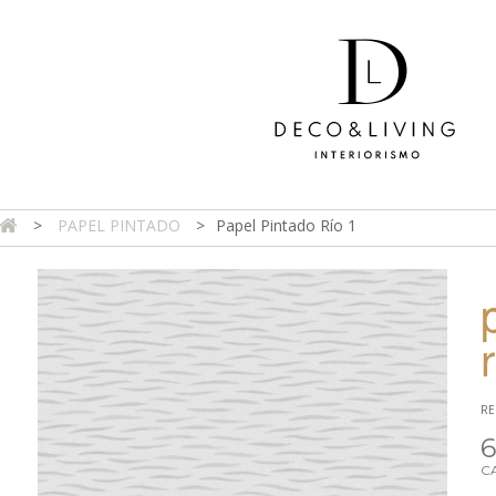
>
PAPEL PINTADO
>
Papel Pintado Río 1
DA ONLINE
TIENDA FÍSICA
PROYECTOS
CONTAC
RE
6
C