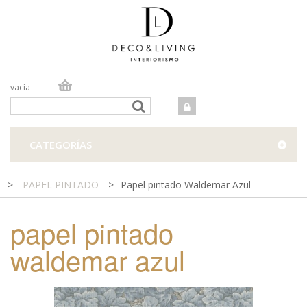
vacía
TIENDA ONLINE
TIENDA FÍSICA
PROYECTOS
CATEGORÍAS
CONTACTO
>
PAPEL PINTADO
>
Papel pintado Waldemar Azul
papel pintado
waldemar azul