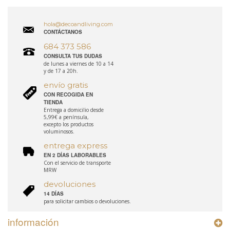
hola@decoandliving.com
CONTÁCTANOS
684 373 586
CONSULTA TUS DUDAS
de lunes a viernes de 10 a 14
y de 17 a 20h.
envío gratis
CON RECOGIDA EN
TIENDA
Entrega a domicilio desde
5,99€ a península,
excepto los productos
voluminosos.
entrega express
EN 2 DÍAS LABORABLES
Con el servicio de transporte
MRW
devoluciones
14 DÍAS
para solicitar cambios o devoluciones.
información