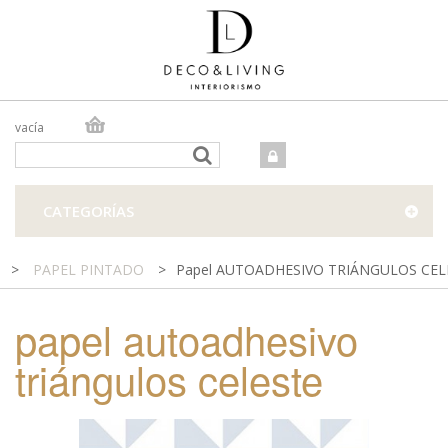
vacía
TIENDA ONLINE
TIENDA FÍSICA
PROYECTOS
CATEGORÍAS
CONTACTO
>
PAPEL PINTADO
>
Papel AUTOADHESIVO TRIÁNGULOS CEL
papel autoadhesivo
triángulos celeste