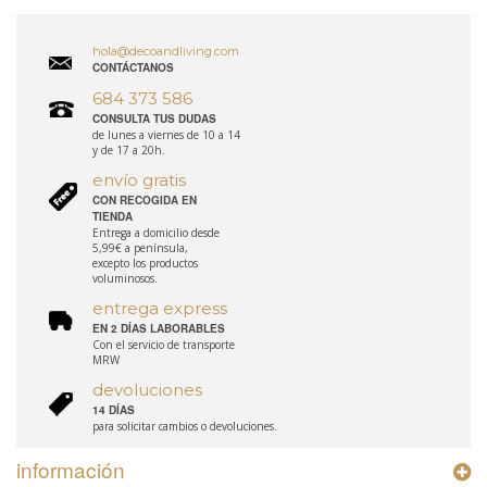
hola@decoandliving.com
CONTÁCTANOS
684 373 586
CONSULTA TUS DUDAS
de lunes a viernes de 10 a 14
y de 17 a 20h.
envío gratis
CON RECOGIDA EN
TIENDA
Entrega a domicilio desde
5,99€ a península,
excepto los productos
voluminosos.
entrega express
EN 2 DÍAS LABORABLES
Con el servicio de transporte
MRW
devoluciones
14 DÍAS
para solicitar cambios o devoluciones.
información