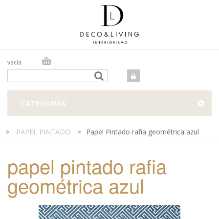
vacía
TIENDA ONLINE
TIENDA FÍSICA
PROYECTOS
CATEGORÍAS
CONTACTO
>
PAPEL PINTADO
>
Papel Pintado rafia geométrica azul
papel pintado rafia
geométrica azul