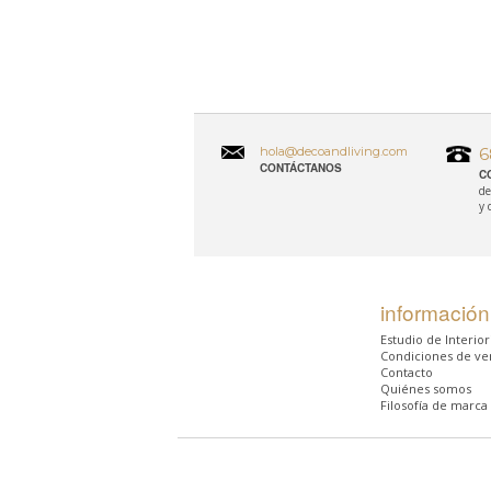
hola@decoandliving.com
6
CONTÁCTANOS
C
de
y 
información
Estudio de Interio
Condiciones de ve
Contacto
Quiénes somos
Filosofía de marca