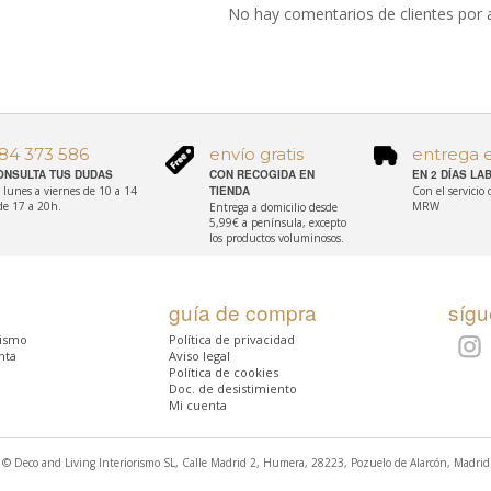
No hay comentarios de clientes por 
84 373 586
envío gratis
entrega 
ONSULTA TUS DUDAS
CON RECOGIDA EN
EN 2 DÍAS L
 lunes a viernes de 10 a 14
TIENDA
Con el servicio
de 17 a 20h.
MRW
Entrega a domicilio desde
5,99€ a península, excepto
los productos voluminosos.
guía de compra
síg
rismo
Política de privacidad
nta
Aviso legal
Política de cookies
Doc. de desistimiento
Mi cuenta
© Deco and Living Interiorismo SL, Calle Madrid 2, Humera, 28223, Pozuelo de Alarcón, Madrid