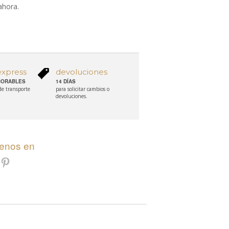
ahora.
express
devoluciones
ABORABLES
14 DÍAS
 de transporte
para solicitar cambios o
devoluciones.
uenos en