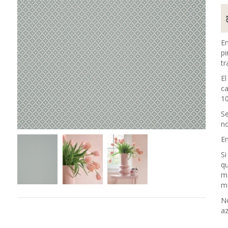
En
pi
tr
El
c
10
Se
no
En
Si
qu
m
me
No
az