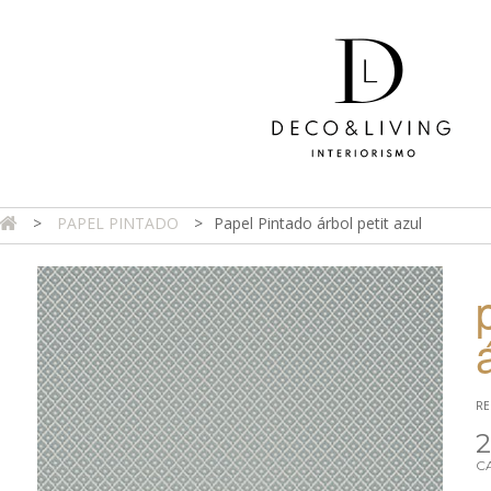
>
PAPEL PINTADO
>
Papel Pintado árbol petit azul
DA ONLINE
TIENDA FÍSICA
PROYECTOS
CONTAC
RE
2
C