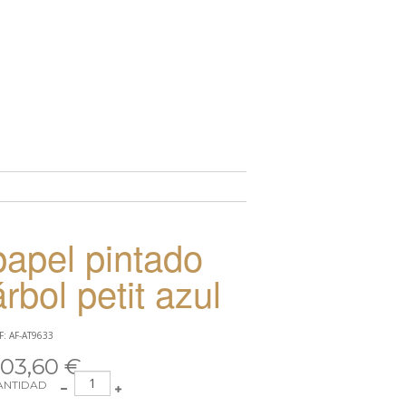
TO
papel pintado
árbol petit azul
F: AF-AT9633
03,60 €
ANTIDAD