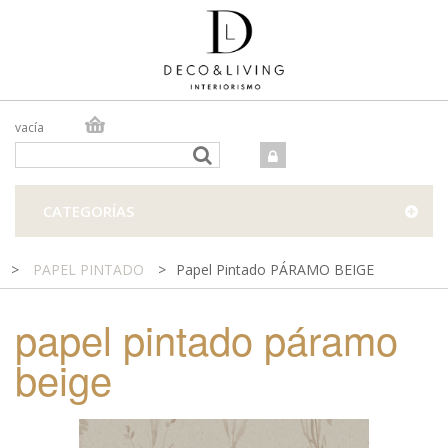
vacía
TIENDA ONLINE
TIENDA FÍSICA
PROYECTOS
CATEGORÍAS
CONTACTO
>
PAPEL PINTADO
>
Papel Pintado PÁRAMO BEIGE
papel pintado páramo
beige