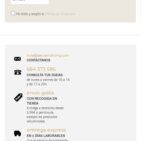
He leído y acepto la
Política de Privacidad
hola@decoandliving.com
CONTÁCTANOS
684 373 586
CONSULTA TUS DUDAS
de lunes a viernes de 10 a 14
y de 17 a 20h.
envío gratis
CON RECOGIDA EN
TIENDA
Entrega a domicilio desde
5,99€ a península,
excepto los productos
voluminosos.
entrega express
EN 2 DÍAS LABORABLES
Con el servicio de transporte