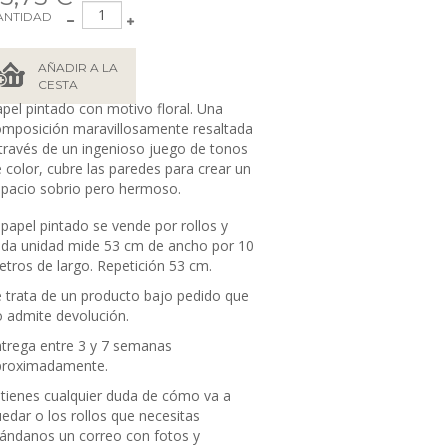
ANTIDAD
AÑADIR A LA
CESTA
pel pintado con motivo floral. Una
omposición
maravillosamente resaltada
través de un ingenioso juego de tonos
 color, cubre las paredes para crear un
pacio sobrio pero hermoso.
 papel pintado se vende por rollos y
da unidad mide 53
cm de ancho por 10
tros de largo. Repetición 53 cm.
 trata de un producto bajo pedido que
 admite devolución.
trega entre 3 y 7 semanas
proximadamente.
 tienes cualquier duda de cómo va a
edar o los rollos que necesitas
ándanos un correo con fotos y