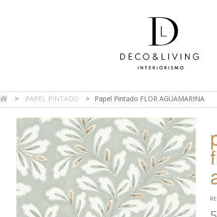
>
PAPEL PINTADO
>
Papel Pintado FLOR AGUAMARINA
DA ONLINE
TIENDA FÍSICA
PROYECTOS
CONTAC
f
RE
5