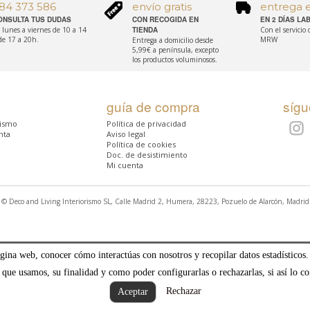
84 373 586
envío gratis
entrega 
ONSULTA TUS DUDAS
CON RECOGIDA EN
EN 2 DÍAS L
 lunes a viernes de 10 a 14
TIENDA
Con el servicio
de 17 a 20h.
MRW
Entrega a domicilio desde
5,99€ a península, excepto
los productos voluminosos.
guía de compra
síg
rismo
Política de privacidad
nta
Aviso legal
Política de cookies
Doc. de desistimiento
Mi cuenta
© Deco and Living Interiorismo SL, Calle Madrid 2, Humera, 28223, Pozuelo de Alarcón, Madrid
ágina web, conocer cómo interactúas con nosotros y recopilar datos estadísticos.
 que usamos, su finalidad y como poder configurarlas o rechazarlas, si así lo co
Rechazar
Aceptar