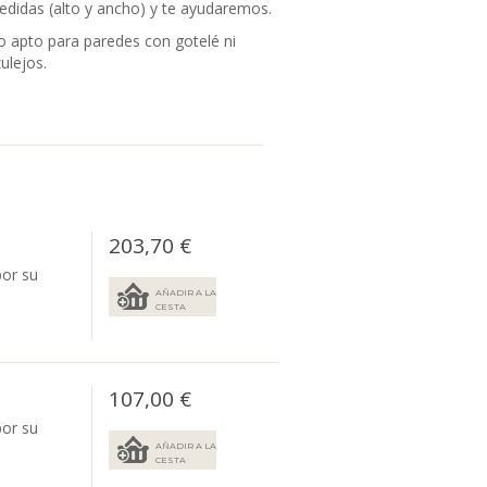
didas (alto y ancho) y te ayudaremos.
 apto para paredes con gotelé ni
ulejos.
203,70 €
por su
AÑADIR A LA
CESTA
107,00 €
por su
AÑADIR A LA
CESTA