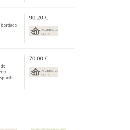
90,20 €
n bordado
AÑADIR A LA
CESTA
70,00 €
ado
omo
AÑADIR A LA
CESTA
isponible