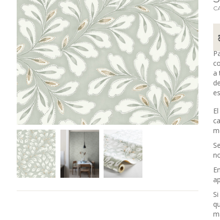
C
Pa
c
a 
de
es
El
ca
me
Se
no
En
a
Si
qu
m