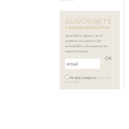
SUSCRÍBETE
A NUESTRA NEWSLETTER
Suscríbete ahora y se el
primero en conocer las
novedades y descuentos en
nuestra tienda.
He leído y acepto la
Política de
Privacidad