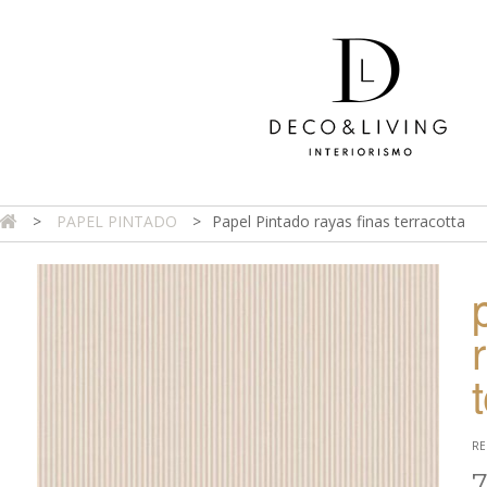
>
PAPEL PINTADO
>
Papel Pintado rayas finas terracotta
DA ONLINE
TIENDA FÍSICA
PROYECTOS
CONTAC
RE
7