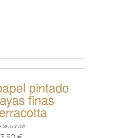
TO
papel pintado
rayas finas
terracotta
F: SB-ESS-S10289
3,50 €