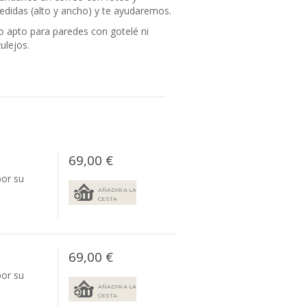
didas (alto y ancho) y te ayudaremos.
 apto para paredes con gotelé ni
ulejos.
69,00 €
por su
AÑADIR A LA
CESTA
69,00 €
por su
AÑADIR A LA
CESTA