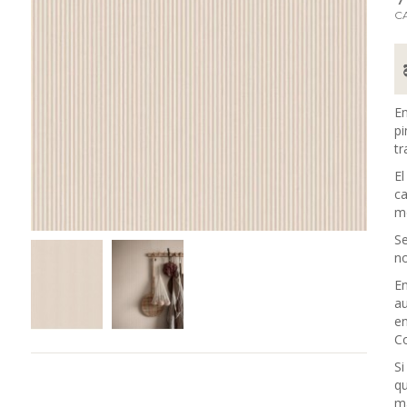
C
En
pi
tr
El
ca
me
Se
no
En
au
en
Co
Si
qu
m