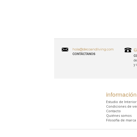
hola@decoandliving.com
6
CONTÁCTANOS
C
de
y 
información
Estudio de Interio
Condiciones de ve
Contacto
Quiénes somos
Filosofía de marca