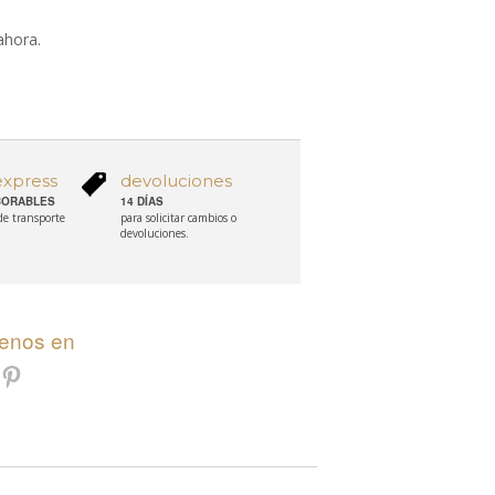
ahora.
express
devoluciones
ABORABLES
14 DÍAS
 de transporte
para solicitar cambios o
devoluciones.
uenos en