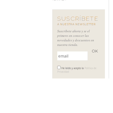
SUSCRÍBETE
A NUESTRA NEWSLETTER
Suscríbete ahora y se el
primero en conocer las
novedades y descuentos en
nuestra tienda.
He leído y acepto la
Política de
Privacidad