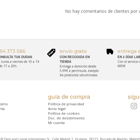
No hay comentarios de clientes por 
84 373 586
envío gratis
entrega 
ONSULTA TUS DUDAS
CON RECOGIDA EN
EN 2 DÍAS L
 lunes a viernes de 10 a 14
TIENDA
Con el servicio
de 17 a 20h.
MRW
Entrega a domicilio desde
5,99€ a península, excepto
los productos voluminosos.
guía de compra
síg
rismo
Política de privacidad
nta
Aviso legal
Política de cookies
Doc. de desistimiento
Mi cuenta
© Deco and Living Interiorismo SL, Calle Madrid 2, Humera, 28223, Pozuelo de Alarcón, Madrid