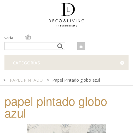
vacía
TIENDA ONLINE
TIENDA FÍSICA
PROYECTOS
CATEGORÍAS
CONTACTO
>
PAPEL PINTADO
>
Papel Pintado globo azul
papel pintado globo
azul