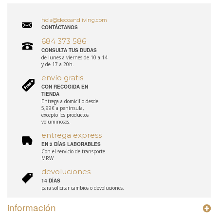
hola@decoandliving.com
CONTÁCTANOS
684 373 586
CONSULTA TUS DUDAS
de lunes a viernes de 10 a 14
y de 17 a 20h.
envío gratis
CON RECOGIDA EN
TIENDA
Entrega a domicilio desde
5,99€ a península,
excepto los productos
voluminosos.
entrega express
EN 2 DÍAS LABORABLES
Con el servicio de transporte
MRW
devoluciones
14 DÍAS
para solicitar cambios o devoluciones.
información