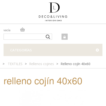
vacía
TIENDA ONLINE
TIENDA FÍSICA
PROYECTOS
CATEGORÍAS
CONTACTO
>
TEXTILES
>
Rellenos cojines
>
Relleno cojín 40x60
relleno cojín 40x60