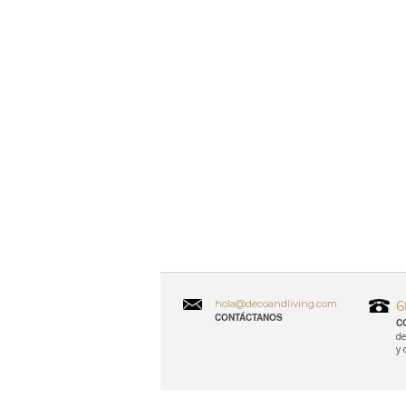
hola@decoandliving.com
6
CONTÁCTANOS
C
de
y 