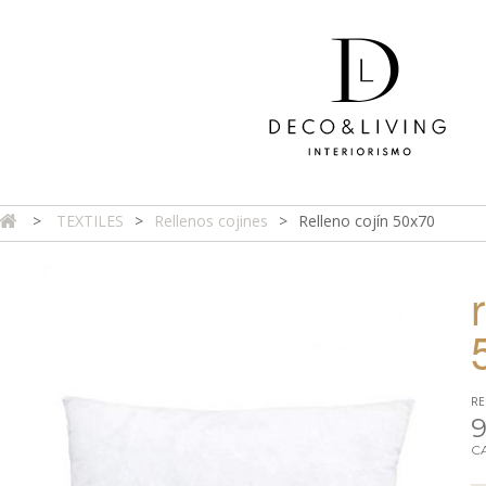
>
TEXTILES
>
Rellenos cojines
>
Relleno cojín 50x70
DA ONLINE
TIENDA FÍSICA
PROYECTOS
CONTAC
RE
9
C