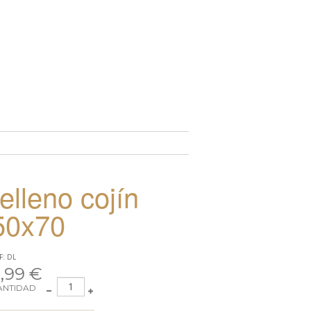
TO
relleno cojín
50x70
F: DL
,99 €
ANTIDAD