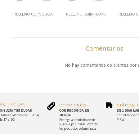
RELLENO COJÍN 50X50
RELLENO COJÍN 45X45
RELLENO C
Comentarios
No hay comentarios de clientes por 
84 373 586
envío gratis
entrega 
ONSULTA TUS DUDAS
CON RECOGIDA EN
EN 2 DÍAS L
 lunes a viernes de 10 a 14
TIENDA
Con el servicio
de 17 a 20h.
MRW
Entrega a domicilio desde
5,99€ a península, excepto
los productos voluminosos.