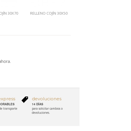
OJÍN 30X70
RELLENO COJÍN 30X50
RELLENO COJÍN 30X40
R
ahora.
express
devoluciones
ABORABLES
14 DÍAS
 de transporte
para solicitar cambios o
devoluciones.