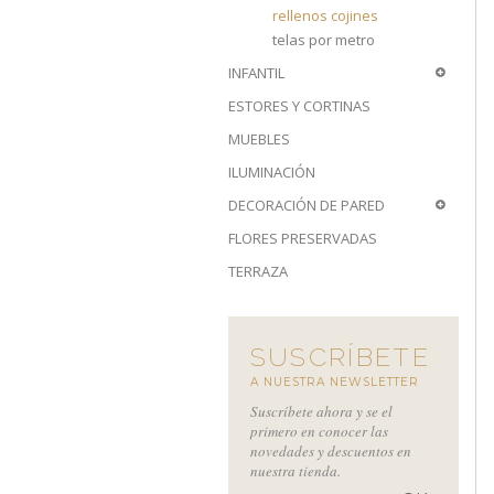
rellenos cojines
telas por metro
INFANTIL
ESTORES Y CORTINAS
MUEBLES
ILUMINACIÓN
DECORACIÓN DE PARED
FLORES PRESERVADAS
TERRAZA
SUSCRÍBETE
A NUESTRA NEWSLETTER
Suscríbete ahora y se el
primero en conocer las
novedades y descuentos en
nuestra tienda.