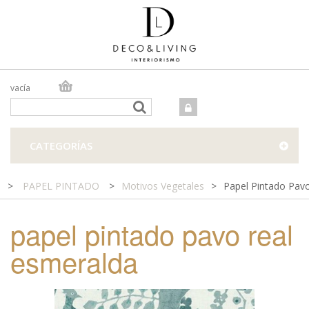
vacía
TIENDA ONLINE
TIENDA FÍSICA
PROYECTOS
CATEGORÍAS
CONTACTO
>
PAPEL PINTADO
>
Motivos Vegetales
>
Papel Pintado Pav
papel pintado pavo real
esmeralda