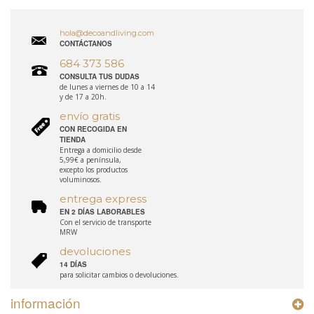
hola@decoandliving.com
CONTÁCTANOS
684 373 586
CONSULTA TUS DUDAS
de lunes a viernes de 10 a 14
y de 17 a 20h.
envío gratis
CON RECOGIDA EN
TIENDA
Entrega a domicilio desde
5,99€ a península,
excepto los productos
voluminosos.
entrega express
EN 2 DÍAS LABORABLES
Con el servicio de transporte
MRW
devoluciones
14 DÍAS
para solicitar cambios o devoluciones.
información