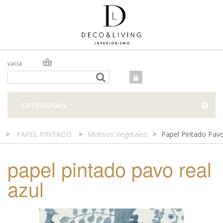
vacía
TIENDA ONLINE
TIENDA FÍSICA
PROYECTOS
CATEGORÍAS
CONTACTO
>
PAPEL PINTADO
>
Motivos Vegetales
>
Papel Pintado Pavo
papel pintado pavo real
azul