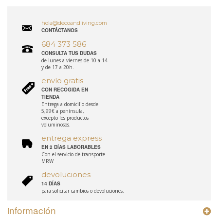
hola@decoandliving.com
CONTÁCTANOS
684 373 586
CONSULTA TUS DUDAS
de lunes a viernes de 10 a 14
y de 17 a 20h.
envío gratis
CON RECOGIDA EN
TIENDA
Entrega a domicilio desde
5,99€ a península,
excepto los productos
voluminosos.
entrega express
EN 2 DÍAS LABORABLES
Con el servicio de transporte
MRW
devoluciones
14 DÍAS
para solicitar cambios o devoluciones.
información