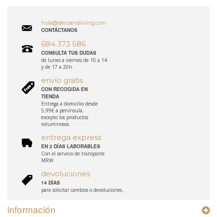
hola@decoandliving.com
CONTÁCTANOS
684 373 586
CONSULTA TUS DUDAS
de lunes a viernes de 10 a 14
y de 17 a 20h.
envío gratis
CON RECOGIDA EN
TIENDA
Entrega a domicilio desde
5,99€ a península,
excepto los productos
voluminosos.
entrega express
EN 2 DÍAS LABORABLES
Con el servicio de transporte
MRW
devoluciones
14 DÍAS
para solicitar cambios o devoluciones.
información