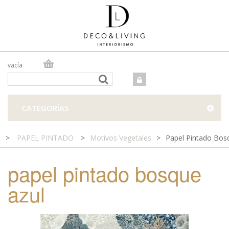
vacía
TIENDA ONLINE
TIENDA FÍSICA
PROYECTOS
CATEGORÍAS
CONTACTO
>
PAPEL PINTADO
>
Motivos Vegetales
>
Papel Pintado Bos
papel pintado bosque
azul