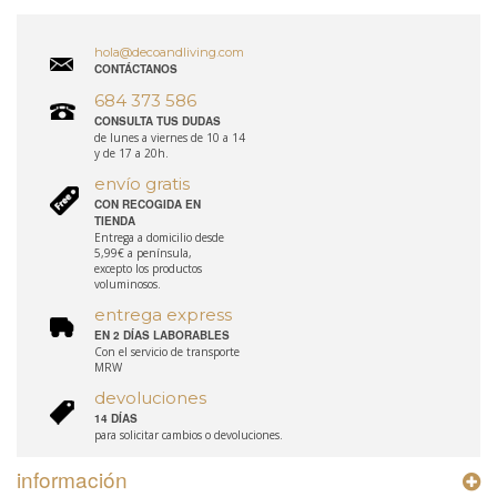
hola@decoandliving.com
CONTÁCTANOS
684 373 586
CONSULTA TUS DUDAS
de lunes a viernes de 10 a 14
y de 17 a 20h.
envío gratis
CON RECOGIDA EN
TIENDA
Entrega a domicilio desde
5,99€ a península,
excepto los productos
voluminosos.
entrega express
EN 2 DÍAS LABORABLES
Con el servicio de transporte
MRW
devoluciones
14 DÍAS
para solicitar cambios o devoluciones.
información