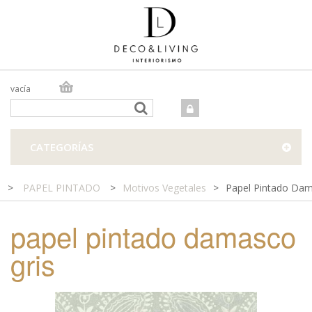
vacía
TIENDA ONLINE
TIENDA FÍSICA
PROYECTOS
CATEGORÍAS
CONTACTO
>
PAPEL PINTADO
>
Motivos Vegetales
>
Papel Pintado Dam
papel pintado damasco
gris