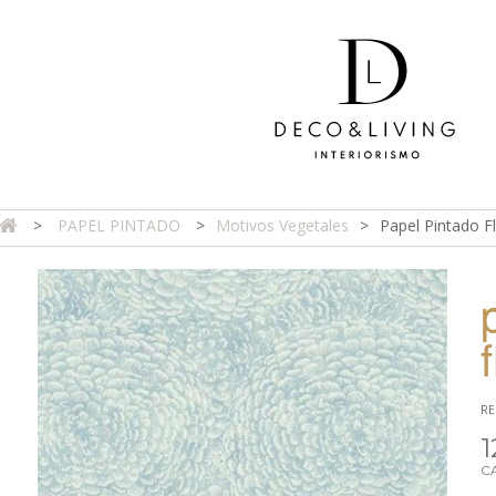
>
PAPEL PINTADO
>
Motivos Vegetales
>
Papel Pintado Fl
DA ONLINE
TIENDA FÍSICA
PROYECTOS
CONTAC
RE
1
C