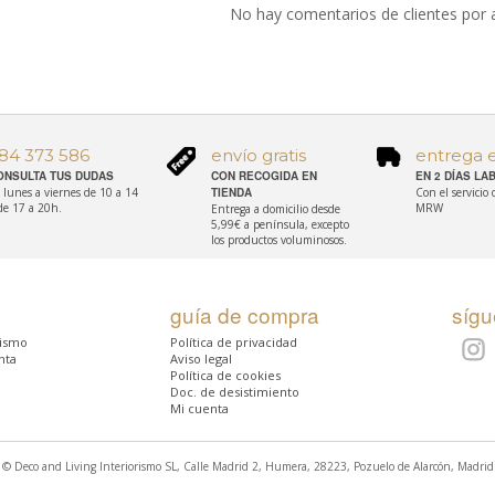
No hay comentarios de clientes por 
84 373 586
envío gratis
entrega 
ONSULTA TUS DUDAS
CON RECOGIDA EN
EN 2 DÍAS L
 lunes a viernes de 10 a 14
TIENDA
Con el servicio
de 17 a 20h.
MRW
Entrega a domicilio desde
5,99€ a península, excepto
los productos voluminosos.
guía de compra
síg
rismo
Política de privacidad
nta
Aviso legal
Política de cookies
Doc. de desistimiento
Mi cuenta
© Deco and Living Interiorismo SL, Calle Madrid 2, Humera, 28223, Pozuelo de Alarcón, Madrid