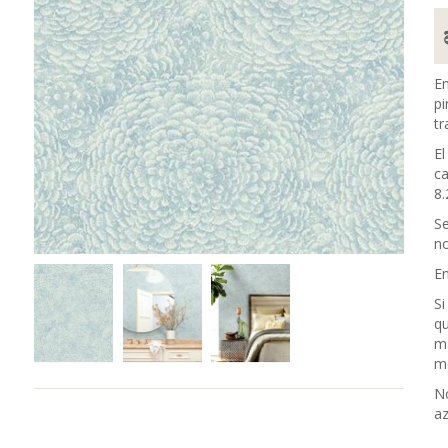
En
pi
tr
El
ca
8.
Se
no
En
Si
qu
m
me
No
az