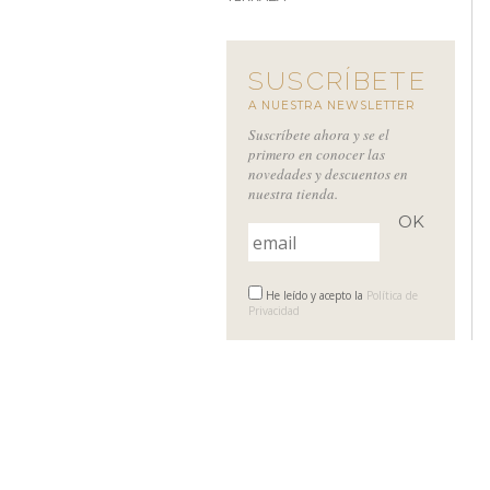
SUSCRÍBETE
A NUESTRA NEWSLETTER
Suscríbete ahora y se el
primero en conocer las
novedades y descuentos en
nuestra tienda.
He leído y acepto la
Política de
Privacidad