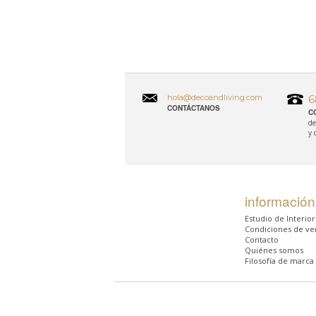
hola@decoandliving.com
6
CONTÁCTANOS
C
de
y 
información
Estudio de Interio
Condiciones de ve
Contacto
Quiénes somos
Filosofía de marca