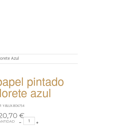
orete Azul
TO
papel pintado
florete azul
F: Y-BLUX-BO6754
20,70 €
ANTIDAD