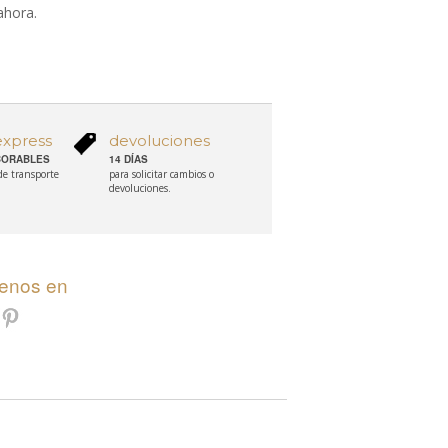
ahora.
express
devoluciones
ABORABLES
14 DÍAS
 de transporte
para solicitar cambios o
devoluciones.
uenos en