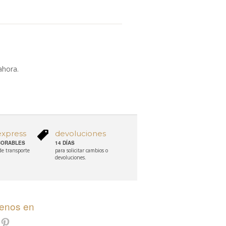
GRIS
ahora.
express
devoluciones
ABORABLES
14 DÍAS
 de transporte
para solicitar cambios o
devoluciones.
uenos en