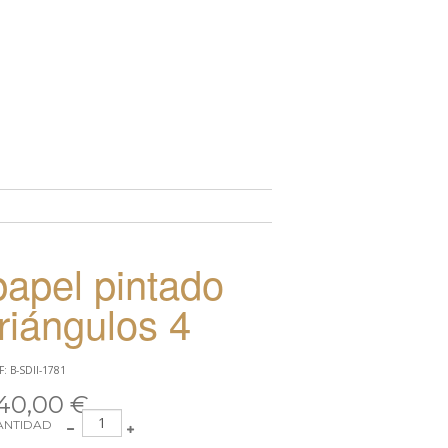
TO
papel pintado
triángulos 4
F: B-SDII-1781
40,00 €
ANTIDAD