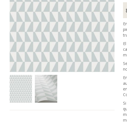
En
pi
tr
El
ca
me
Se
no
En
au
en
Co
Si
qu
m
me