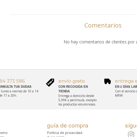
Comentarios
No hay comentarios de clientes por 
84 373 586
envío gratis
entrega 
ONSULTA TUS DUDAS
CON RECOGIDA EN
EN 2 DÍAS L
 lunes a viernes de 10 a 14
TIENDA
Con el servicio
de 17 a 20h.
MRW
Entrega a domicilio desde
5,99€ a península, excepto
los productos voluminosos.
guía de compra
síg
rismo
Política de privacidad