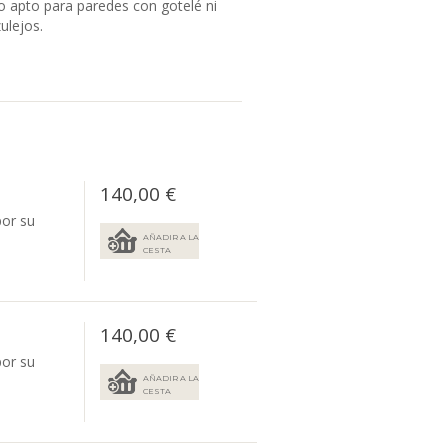
 apto para paredes con gotelé ni
ulejos.
140,00 €
por su
AÑADIR A LA
CESTA
140,00 €
por su
AÑADIR A LA
CESTA