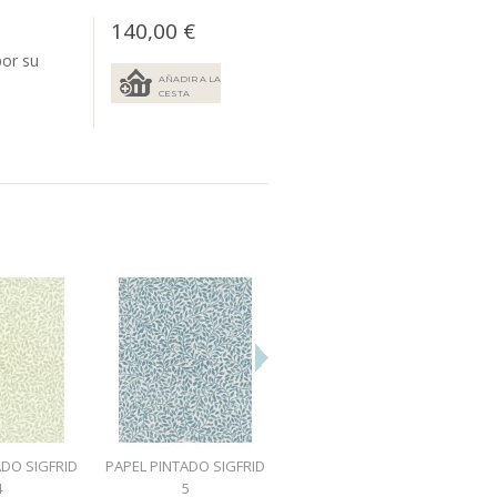
140,00 €
por su
AÑADIR A LA
CESTA
ADO SIGFRID
PAPEL PINTADO SIGFRID
PAPEL PINTADO
4
5
CHESTNUT BLOSSOM