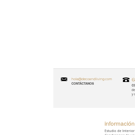
hola@decoandliving.com
6
CONTÁCTANOS
C
de
y 
información
Estudio de Interio