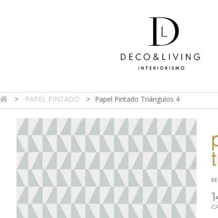
>
PAPEL PINTADO
>
Papel Pintado Triángulos 4
DA ONLINE
TIENDA FÍSICA
PROYECTOS
CONTAC
RE
1
C