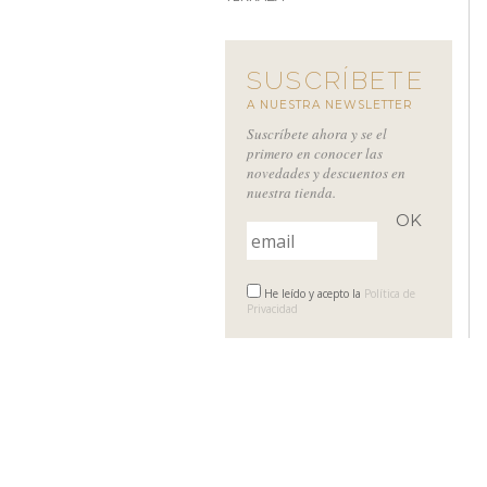
SUSCRÍBETE
A NUESTRA NEWSLETTER
Suscríbete ahora y se el
primero en conocer las
novedades y descuentos en
nuestra tienda.
He leído y acepto la
Política de
Privacidad