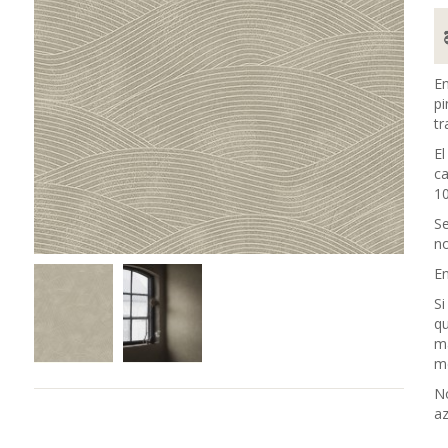
En
pi
tr
El
ca
10
Se
no
En
Si
qu
m
me
No
az