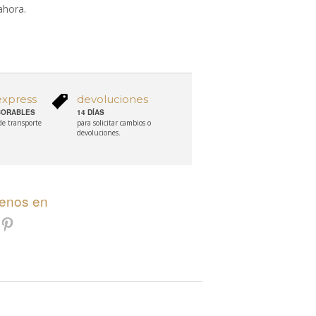
ahora.
express
devoluciones
ABORABLES
14 DÍAS
 de transporte
para solicitar cambios o
devoluciones.
uenos en