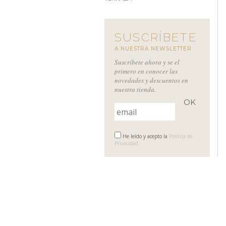
SUSCRÍBETE
A NUESTRA NEWSLETTER
Suscríbete ahora y se el
primero en conocer las
novedades y descuentos en
nuestra tienda.
He leído y acepto la
Política de
Privacidad