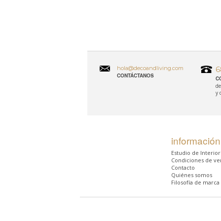
hola@decoandliving.com
6
CONTÁCTANOS
C
de
y 
información
Estudio de Interio
Condiciones de ve
Contacto
Quiénes somos
Filosofía de marca