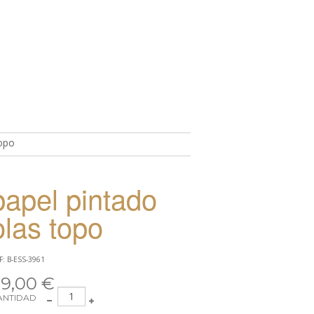
opo
TO
papel pintado
olas topo
F: B-ESS-3961
9,00 €
ANTIDAD