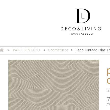
>
PAPEL PINTADO
>
Geométricos
>
Papel Pintado Olas T
DA ONLINE
TIENDA FÍSICA
PROYECTOS
CONTAC
RE
7
C