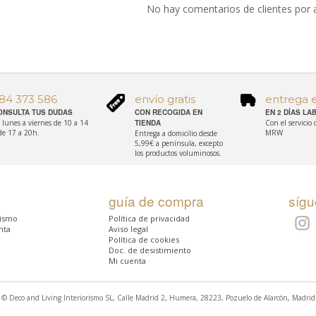
No hay comentarios de clientes por 
84 373 586
envío gratis
entrega 
ONSULTA TUS DUDAS
CON RECOGIDA EN
EN 2 DÍAS L
 lunes a viernes de 10 a 14
TIENDA
Con el servicio
de 17 a 20h.
MRW
Entrega a domicilio desde
5,99€ a península, excepto
los productos voluminosos.
guía de compra
síg
rismo
Política de privacidad
nta
Aviso legal
Política de cookies
Doc. de desistimiento
Mi cuenta
© Deco and Living Interiorismo SL, Calle Madrid 2, Humera, 28223, Pozuelo de Alarcón, Madrid