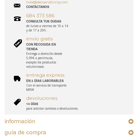
hola@decoandliving.com
CONTÁCTANOS
684 373 586
CONSULTA TUS DUDAS
de lunes a viernes de 10 a 14
y de 17 a 20h.
envío gratis
CON RECOGIDA EN
TIENDA
Entrega a domicilio desde
5,99€ a península,
excepto los productos
voluminosos.
entrega express
EN 2 DÍAS LABORABLES
Con el servicio de transporte
MRW
devoluciones
14 DÍAS
para solicitar cambios o devoluciones.
información
guía de compra