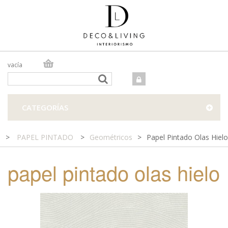
vacía
TIENDA ONLINE
TIENDA FÍSICA
PROYECTOS
CATEGORÍAS
CONTACTO
>
PAPEL PINTADO
>
Geométricos
>
Papel Pintado Olas Hielo
papel pintado olas hielo