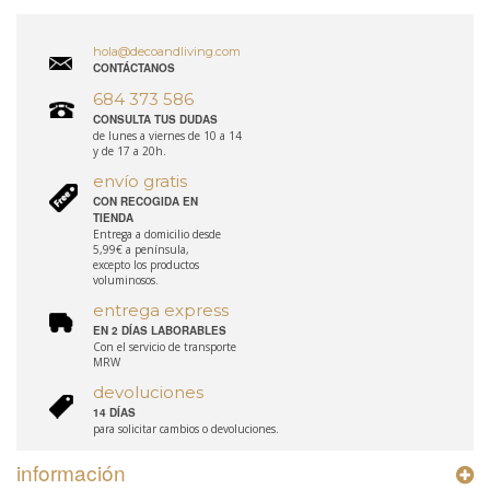
hola@decoandliving.com
CONTÁCTANOS
684 373 586
CONSULTA TUS DUDAS
de lunes a viernes de 10 a 14
y de 17 a 20h.
envío gratis
CON RECOGIDA EN
TIENDA
Entrega a domicilio desde
5,99€ a península,
excepto los productos
voluminosos.
entrega express
EN 2 DÍAS LABORABLES
Con el servicio de transporte
MRW
devoluciones
14 DÍAS
para solicitar cambios o devoluciones.
información