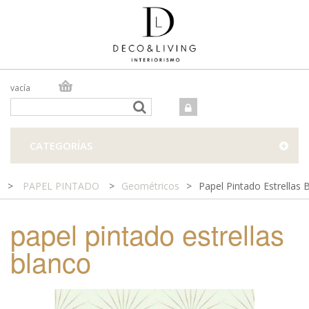
vacía
TIENDA ONLINE
TIENDA FÍSICA
PROYECTOS
CATEGORÍAS
CONTACTO
>
PAPEL PINTADO
>
Geométricos
>
Papel Pintado Estrellas 
papel pintado estrellas
blanco