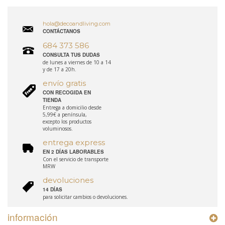
hola@decoandliving.com
CONTÁCTANOS
684 373 586
CONSULTA TUS DUDAS
de lunes a viernes de 10 a 14
y de 17 a 20h.
envío gratis
CON RECOGIDA EN
TIENDA
Entrega a domicilio desde
5,99€ a península,
excepto los productos
voluminosos.
entrega express
EN 2 DÍAS LABORABLES
Con el servicio de transporte
MRW
devoluciones
14 DÍAS
para solicitar cambios o devoluciones.
información