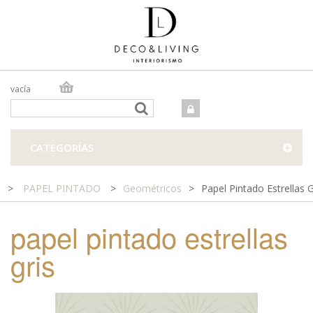
vacía
TIENDA ONLINE
TIENDA FÍSICA
PROYECTOS
CATEGORÍAS
CONTACTO
>
PAPEL PINTADO
>
Geométricos
>
Papel Pintado Estrellas G
papel pintado estrellas
gris