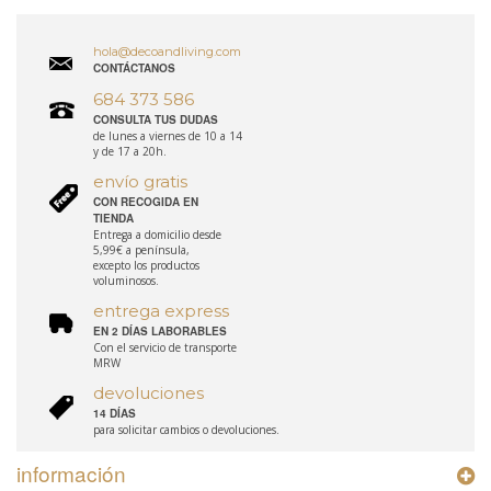
hola@decoandliving.com
CONTÁCTANOS
684 373 586
CONSULTA TUS DUDAS
de lunes a viernes de 10 a 14
y de 17 a 20h.
envío gratis
CON RECOGIDA EN
TIENDA
Entrega a domicilio desde
5,99€ a península,
excepto los productos
voluminosos.
entrega express
EN 2 DÍAS LABORABLES
Con el servicio de transporte
MRW
devoluciones
14 DÍAS
para solicitar cambios o devoluciones.
información