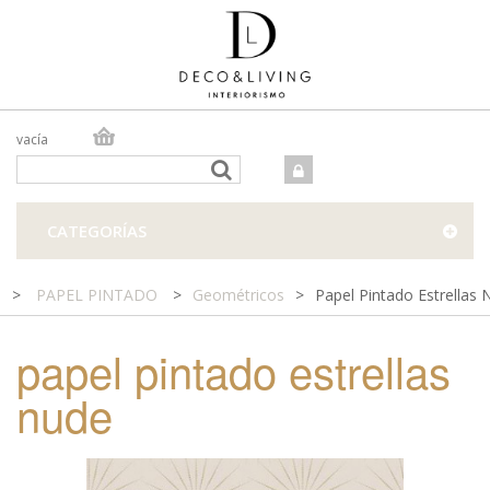
vacía
TIENDA ONLINE
TIENDA FÍSICA
PROYECTOS
CATEGORÍAS
CONTACTO
>
PAPEL PINTADO
>
Geométricos
>
Papel Pintado Estrellas
papel pintado estrellas
nude